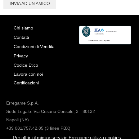
INVIA AD UN AMICO
Chi siamo
Contatti
Condizioni di Vendita
Privacy
Codice Etico
Lavora con noi
Certificazioni
Erregame S.p.A.
Sede Legale: Via Cesario Console, 3 - 80132
Napoli (NA)
+39 081/757.42.85 (3 linee PBX)
info@erregame.com
Per offrirti il miglior servizio Erregame utilizza
cookies
.