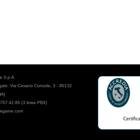
 S.p.A.
ale: Via Cesario Console, 3 - 80132
NA)
757.42.85 (3 linee PBX)
regame.com