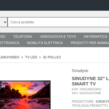
USO
TELEFONIA
VIDEOGIOCHI E TOYS
INFORMATICA
ETTRONICA
MOBILITÀ ELETTRICA
PRODOTTI PER ANIMAL
AUDIO/VIDEO
>
TV LED
>
32 POLLICI
Sinudyne
SINUDYNE 32" 
SMART TV
EAN: 7640168610852
SKU: SI32AH2470WB
PRODUTTORE:
SINUDY
TIPOLOGIA PRODOTTO