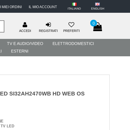
I MIEI ORDINI
IL MIO ACCOUNT
ITALIANO
ENGLISH
0
ACCEDI
REGISTRATI
PREFERITI
TV E AUDIO/VIDEO
ELETTRODOMESTICI
I
ESTERNI
LED SI32AH2470WB HD WEB OS
NE
:
TV LED