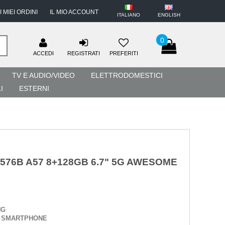
I MIEI ORDINI
IL MIO ACCOUNT
ITALIANO
ENGLISH
0
ACCEDI
REGISTRATI
PREFERITI
TV E AUDIO/VIDEO
ELETTRODOMESTICI
I
ESTERNI
76B A57 8+128GB 6.7" 5G AWESOME
NG
:
SMARTPHONE