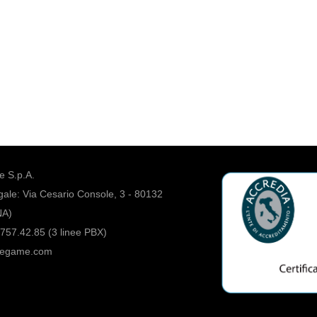
 S.p.A.
ale: Via Cesario Console, 3 - 80132
NA)
757.42.85 (3 linee PBX)
regame.com