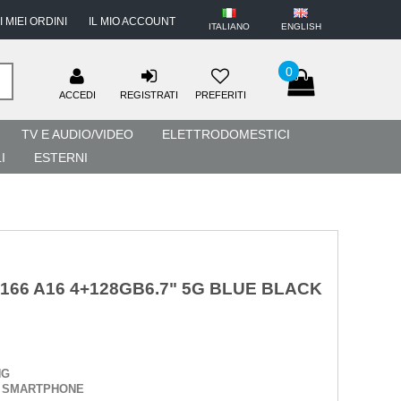
I MIEI ORDINI
IL MIO ACCOUNT
ITALIANO
ENGLISH
0
ACCEDI
REGISTRATI
PREFERITI
TV E AUDIO/VIDEO
ELETTRODOMESTICI
I
ESTERNI
66 A16 4+128GB6.7" 5G BLUE BLACK
NG
:
SMARTPHONE