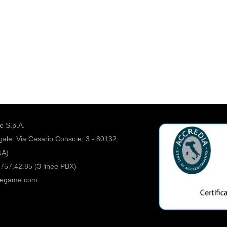
 S.p.A.
ale: Via Cesario Console, 3 - 80132
NA)
757.42.85 (3 linee PBX)
regame.com