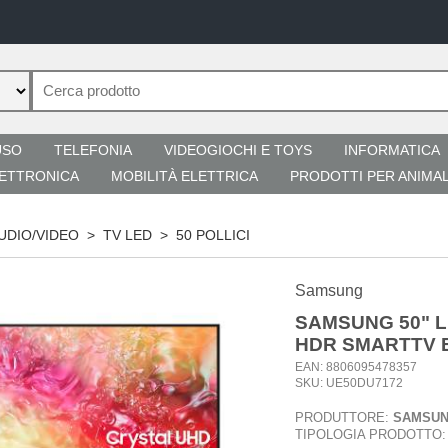
USO
TELEFONIA
VIDEOGIOCHI E TOYS
INFORMATICA
ETTRONICA
MOBILITÀ ELETTRICA
PRODOTTI PER ANIMAL
AUDIO/VIDEO
>
TV LED
>
50 POLLICI
Samsung
SAMSUNG 50" L
HDR SMARTTV 
EAN: 8806095478357
SKU: UE50DU7172
PRODUTTORE:
SAMSU
TIPOLOGIA PRODOTTO