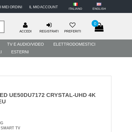
I MIEI ORDINI
IL MIO ACCOUNT
ITALIANO
ENGLISH
0
ACCEDI
REGISTRATI
PREFERITI
TV E AUDIO/VIDEO
ELETTRODOMESTICI
I
ESTERNI
ED UE50DU7172 CRYSTAL-UHD 4K
EU
NG
:
SMART TV