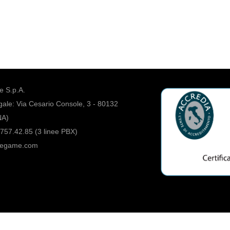
 S.p.A.
ale: Via Cesario Console, 3 - 80132
NA)
757.42.85 (3 linee PBX)
regame.com