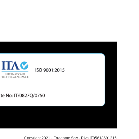
Copyright 2021 - Erregame SpA - P.Iva IT05618691215