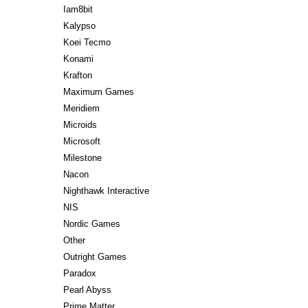
Iam8bit
Kalypso
Koei Tecmo
Konami
Krafton
Maximum Games
Meridiem
Microids
Microsoft
Milestone
Nacon
Nighthawk Interactive
NIS
Nordic Games
Other
Outright Games
Paradox
Pearl Abyss
Prime Matter