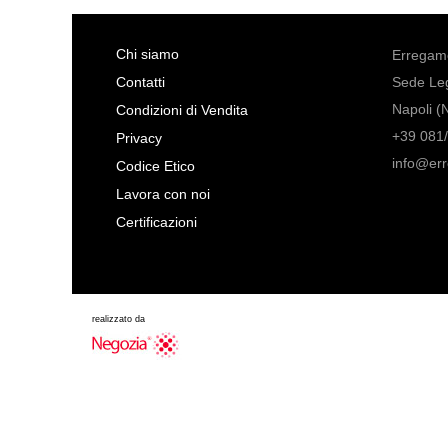
Chi siamo
Erregame
Contatti
Sede Leg
Napoli (
Condizioni di Vendita
+39 081/
Privacy
info@er
Codice Etico
Lavora con noi
Certificazioni
realizzato da