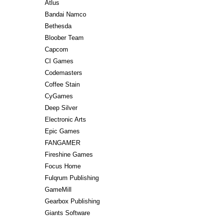
Atlus
Bandai Namco
Bethesda
Bloober Team
Capcom
CI Games
Codemasters
Coffee Stain
CyGames
Deep Silver
Electronic Arts
Epic Games
FANGAMER
Fireshine Games
Focus Home
Fulqrum Publishing
GameMill
Gearbox Publishing
Giants Software