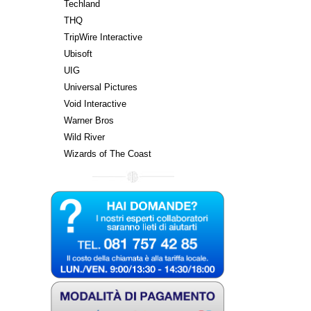
Techland
THQ
TripWire Interactive
Ubisoft
UIG
Universal Pictures
Void Interactive
Warner Bros
Wild River
Wizards of The Coast