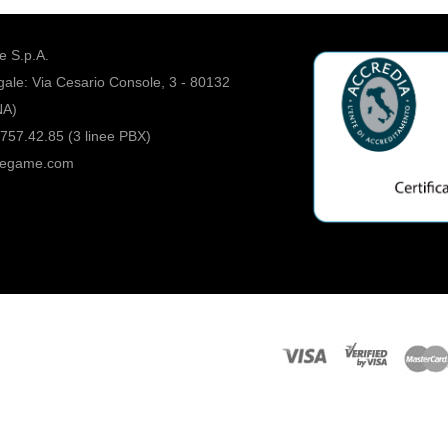
 S.p.A.
ale: Via Cesario Console, 3 - 80132
NA)
757.42.85 (3 linee PBX)
regame.com