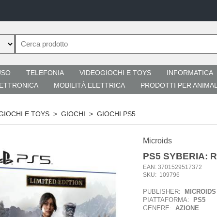
USO
TELEFONIA
VIDEOGIOCHI E TOYS
INFORMATICA
ETTRONICA
MOBILITÀ ELETTRICA
PRODOTTI PER ANIMAL
GIOCHI E TOYS
>
GIOCHI
>
GIOCHI PS5
Microids
PS5 SYBERIA: 
EAN: 3701529517372
SKU: 109796
PUBLISHER:
MICROIDS
PIATTAFORMA:
PS5
GENERE:
AZIONE