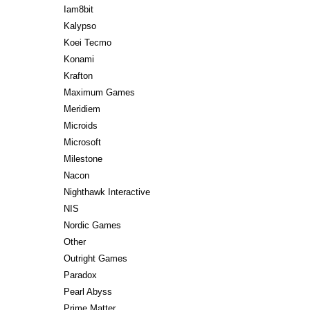
Iam8bit
Kalypso
Koei Tecmo
Konami
Krafton
Maximum Games
Meridiem
Microids
Microsoft
Milestone
Nacon
Nighthawk Interactive
NIS
Nordic Games
Other
Outright Games
Paradox
Pearl Abyss
Prime Matter