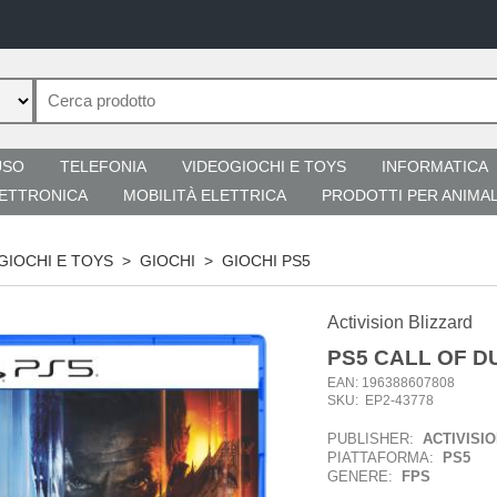
USO
TELEFONIA
VIDEOGIOCHI E TOYS
INFORMATICA
ETTRONICA
MOBILITÀ ELETTRICA
PRODOTTI PER ANIMAL
GIOCHI E TOYS
>
GIOCHI
>
GIOCHI PS5
Activision Blizzard
PS5 CALL OF D
EAN: 196388607808
SKU: EP2-43778
PUBLISHER:
ACTIVISI
PIATTAFORMA:
PS5
GENERE:
FPS