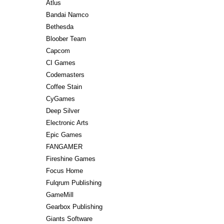
Atlus
Bandai Namco
Bethesda
Bloober Team
Capcom
CI Games
Codemasters
Coffee Stain
CyGames
Deep Silver
Electronic Arts
Epic Games
FANGAMER
Fireshine Games
Focus Home
Fulqrum Publishing
GameMill
Gearbox Publishing
Giants Software