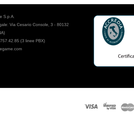
 S.p.A.
ale: Via Cesario Console, 3 - 80132
NA)
757.42.85 (3 linee PBX)
regame.com