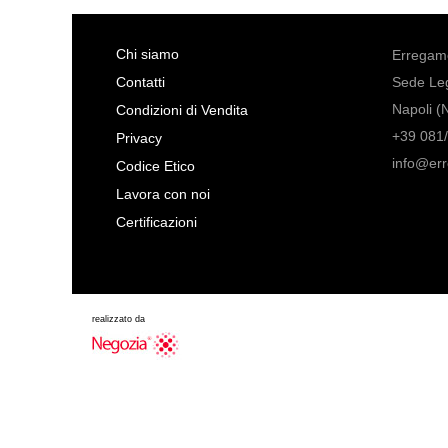
Chi siamo
Erregame
Contatti
Sede Leg
Napoli (
Condizioni di Vendita
+39 081/
Privacy
info@er
Codice Etico
Lavora con noi
Certificazioni
realizzato da