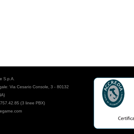
 S.p.A.
ale: Via Cesario Console, 3 - 80132
NA)
757.42.85 (3 linee PBX)
regame.com