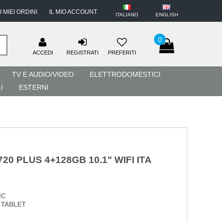
I MIEI ORDINI
IL MIO ACCOUNT
ITALIANO
ENGLISH
0
ACCEDI
REGISTRATI
PREFERITI
TV E AUDIO/VIDEO
ELETTRODOMESTICI
I
ESTERNI
20 PLUS 4+128GB 10.1" WIFI ITA
IC
:
TABLET