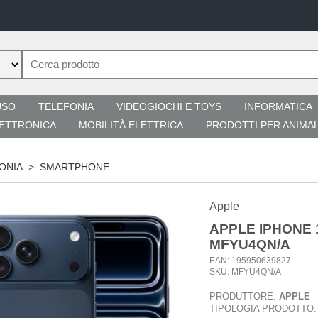
USO
TELEFONIA
VIDEOGIOCHI E TOYS
INFORMATICA
ETTRONICA
MOBILITÀ ELETTRICA
PRODOTTI PER ANIMAL
ONIA
>
SMARTPHONE
Apple
APPLE IPHONE 
MFYU4QN/A
EAN: 195950639827
SKU: MFYU4QN/A
PRODUTTORE:
APPLE
TIPOLOGIA PRODOTTO