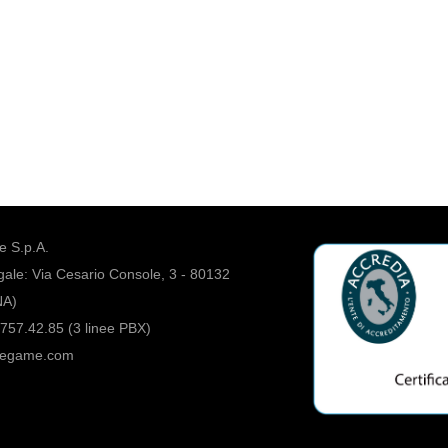
 S.p.A.
ale: Via Cesario Console, 3 - 80132
NA)
757.42.85 (3 linee PBX)
regame.com