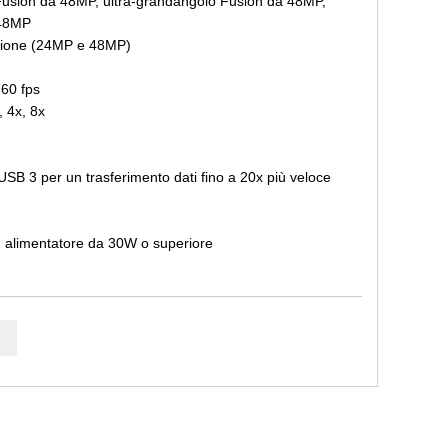
Fusion da 48MP, ultra-grandangolo Fusion da 48MP,
 48MP
uzione (24MP e 48MP)
 60 fps
, 4x, 8x
SB 3 per un trasferimento dati fino a 20x più veloce
 alimentatore da 30W o superiore