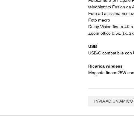
Fotocamera principale 
teleobiettivo Fusion da
Foto ad altissima risol
Foto macro
Dolby Vision fino a 4K a
Zoom ottico 0.5x, 1x, 2x
USB
USB-C compatibile con U
Ricarica wireless
Magsafe fino a 25W con
INVIA AD UN AMICO