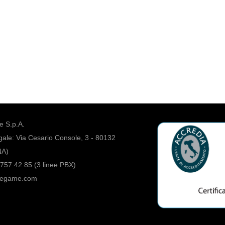
 S.p.A.
ale: Via Cesario Console, 3 - 80132
NA)
757.42.85 (3 linee PBX)
regame.com