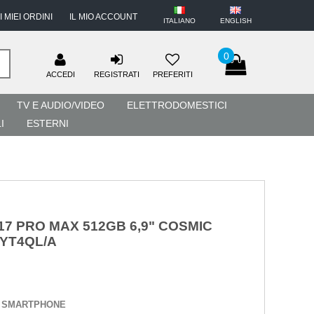
I MIEI ORDINI
IL MIO ACCOUNT
ITALIANO
ENGLISH
0
ACCEDI
REGISTRATI
PREFERITI
TV E AUDIO/VIDEO
ELETTRODOMESTICI
I
ESTERNI
17 PRO MAX 512GB 6,9" COSMIC
YT4QL/A
:
SMARTPHONE