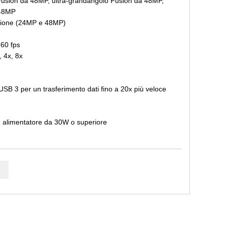
Fusion da 48MP, ultra-grandangolo Fusion da 48MP,
 48MP
uzione (24MP e 48MP)
 60 fps
, 4x, 8x
SB 3 per un trasferimento dati fino a 20x più veloce
 alimentatore da 30W o superiore