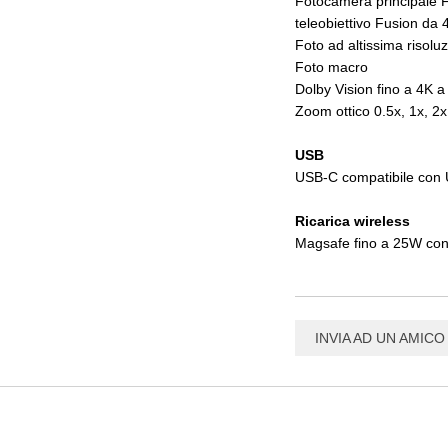
Fotocamera principale 
teleobiettivo Fusion da
Foto ad altissima risol
Foto macro
Dolby Vision fino a 4K a
Zoom ottico 0.5x, 1x, 2x
USB
USB-C compatibile con U
Ricarica wireless
Magsafe fino a 25W con
INVIA AD UN AMICO