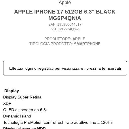
Apple
APPLE IPHONE 17 512GB 6.3" BLACK
MG6P4QN/A
EAN: 195950644517
SKU: MG6P4QN/A
PRODUTTORE:
APPLE
TIPOLOGIA PRODOTTO:
SMARTPHONE
Effettua login o registrati per visualizzare i prezzi a te riservati
Display
Display Super Retina
XDR
OLED all-screen da 6.3"
Dynamic Island
Tecnologia ProMotion con refresh rate adattivo fino a 120Hz
Display always-on HDR