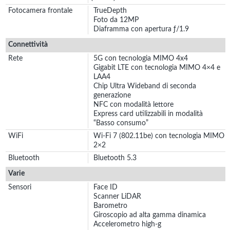
Fotocamera frontale
TrueDepth
Foto da 12MP
Diaframma con apertura ƒ/1.9
Connettività
Rete
5G con tecnologia MIMO 4x4
Gigabit LTE con tecnologia MIMO 4×4 e
LAA4
Chip Ultra Wideband di seconda
generazione
NFC con modalità lettore
Express card utilizzabili in modalità
“Basso consumo”
WiFi
Wi‑Fi 7 (802.11be) con tecnologia MIMO
2×2
Bluetooth
Bluetooth 5.3
Varie
Sensori
Face ID
Scanner LiDAR
Barometro
Giroscopio ad alta gamma dinamica
Accelerometro high-g