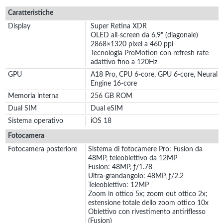
Caratteristiche
Display
Super Retina XDR
OLED all‑screen da 6,9" (diagonale)
2868×1320 pixel a 460 ppi
Tecnologia ProMotion con refresh rate
adattivo fino a 120Hz
GPU
A18 Pro, CPU 6-core, GPU 6-core, Neural
Engine 16-core
Memoria interna
256 GB ROM
Dual SIM
Dual eSIM
Sistema operativo
iOS 18
Fotocamera
Fotocamera posteriore
Sistema di fotocamere Pro: Fusion da
48MP, teleobiettivo da 12MP
Fusion: 48MP, ƒ/1.78
Ultra-grandangolo: 48MP, ƒ/2.2
Teleobiettivo: 12MP
Zoom in ottico 5x; zoom out ottico 2x;
estensione totale dello zoom ottico 10x
Obiettivo con rivestimento antiriflesso
(Fusion)