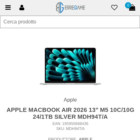
0
Apple
APPLE MACBOOK AIR 2026 13" M5 10C/10G
24/1TB SILVER MDH94T/A
EAN: 195950688436
SKU: MDH94T/A
PRODUTTORE:
APPLE