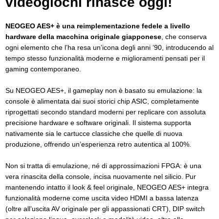
videogiochi rinasce oggi!
NEOGEO AES+ è una reimplementazione fedele a livello
hardware della macchina originale giapponese
, che conserva
ogni elemento che l’ha resa un’icona degli anni ’90, introducendo al
tempo stesso funzionalità moderne e miglioramenti pensati per il
gaming contemporaneo.
Su NEOGEO AES+, il gameplay non è basato su emulazione: la
console è alimentata dai suoi storici chip ASIC, completamente
riprogettati secondo standard moderni per replicare con assoluta
precisione hardware e software originali. Il sistema supporta
nativamente sia le cartucce classiche che quelle di nuova
produzione, offrendo un’esperienza retro autentica al 100%.
Non si tratta di emulazione, né di approssimazioni FPGA: è una
vera rinascita della console, incisa nuovamente nel silicio. Pur
mantenendo intatto il look & feel originale, NEOGEO AES+ integra
funzionalità moderne come uscita video HDMI a bassa latenza
(oltre all’uscita AV originale per gli appassionati CRT), DIP switch