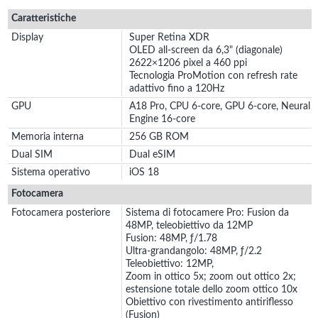
Caratteristiche
Display
Super Retina XDR
OLED all‑screen da 6,3" (diagonale)
2622×1206 pixel a 460 ppi
Tecnologia ProMotion con refresh rate
adattivo fino a 120Hz
GPU
A18 Pro, CPU 6-core, GPU 6-core, Neural
Engine 16-core
Memoria interna
256 GB ROM
Dual SIM
Dual eSIM
Sistema operativo
iOS 18
Fotocamera
Fotocamera posteriore
Sistema di fotocamere Pro: Fusion da
48MP, teleobiettivo da 12MP
Fusion: 48MP, ƒ/1.78
Ultra-grandangolo: 48MP, ƒ/2.2
Teleobiettivo: 12MP,
Zoom in ottico 5x; zoom out ottico 2x;
estensione totale dello zoom ottico 10x
Obiettivo con rivestimento antiriflesso
(Fusion)