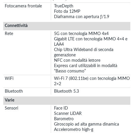
Fotocamera frontale
TrueDepth
Foto da 12MP
Diaframma con apertura ƒ/1.9
Connettività
Rete
5G con tecnologia MIMO 4x4
Gigabit LTE con tecnologia MIMO 4×4 e
LAA4
Chip Ultra Wideband di seconda
generazione
NFC con modalità lettore
Express card utilizzabili in modalità
“Basso consumo”
WiFi
Wi‑Fi 7 (802.11be) con tecnologia MIMO
2×2
Bluetooth
Bluetooth 5.3
Varie
Sensori
Face ID
Scanner LiDAR
Barometro
Giroscopio ad alta gamma dinamica
Accelerometro high-g