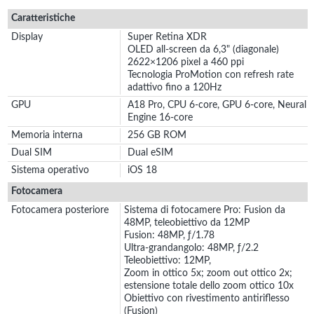
Caratteristiche
Display
Super Retina XDR
OLED all‑screen da 6,3" (diagonale)
2622×1206 pixel a 460 ppi
Tecnologia ProMotion con refresh rate
adattivo fino a 120Hz
GPU
A18 Pro, CPU 6-core, GPU 6-core, Neural
Engine 16-core
Memoria interna
256 GB ROM
Dual SIM
Dual eSIM
Sistema operativo
iOS 18
Fotocamera
Fotocamera posteriore
Sistema di fotocamere Pro: Fusion da
48MP, teleobiettivo da 12MP
Fusion: 48MP, ƒ/1.78
Ultra-grandangolo: 48MP, ƒ/2.2
Teleobiettivo: 12MP,
Zoom in ottico 5x; zoom out ottico 2x;
estensione totale dello zoom ottico 10x
Obiettivo con rivestimento antiriflesso
(Fusion)