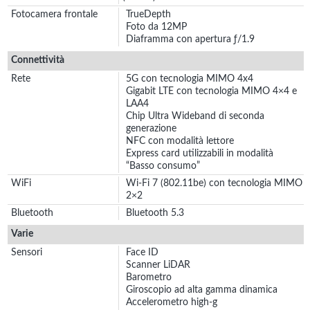
Fotocamera frontale
TrueDepth
Foto da 12MP
Diaframma con apertura ƒ/1.9
Connettività
Rete
5G con tecnologia MIMO 4x4
Gigabit LTE con tecnologia MIMO 4×4 e
LAA4
Chip Ultra Wideband di seconda
generazione
NFC con modalità lettore
Express card utilizzabili in modalità
“Basso consumo”
WiFi
Wi‑Fi 7 (802.11be) con tecnologia MIMO
2×2
Bluetooth
Bluetooth 5.3
Varie
Sensori
Face ID
Scanner LiDAR
Barometro
Giroscopio ad alta gamma dinamica
Accelerometro high-g