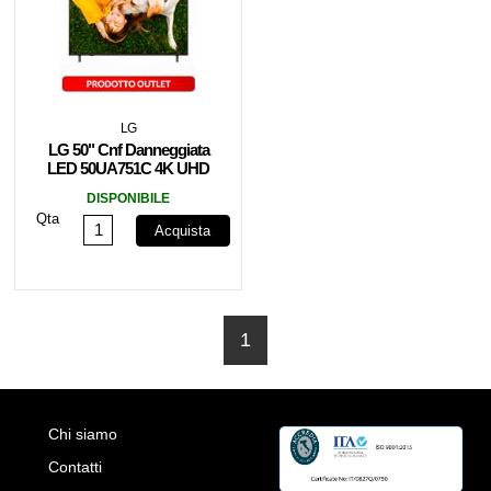
LG
LG 50" Cnf Danneggiata
LED 50UA751C 4K UHD
Smart TV Black EU
DISPONIBILE
Qta
Acquista
1
Chi siamo
Contatti