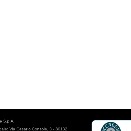
 S.p.A.
ale: Via Cesario Console, 3 - 80132