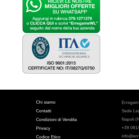
Chi siamo
Erregame
Contatti
Sede Leg
Napoli (
Condizioni di Vendita
+39 081/
Privacy
info@er
Codice Etico