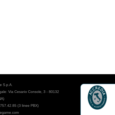
 S.p.A.
ale: Via Cesario Console, 3 - 80132
NA)
757.42.85 (3 linee PBX)
regame.com