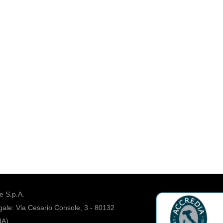
 S.p.A.
ale: Via Cesario Console, 3 - 80132
NA)