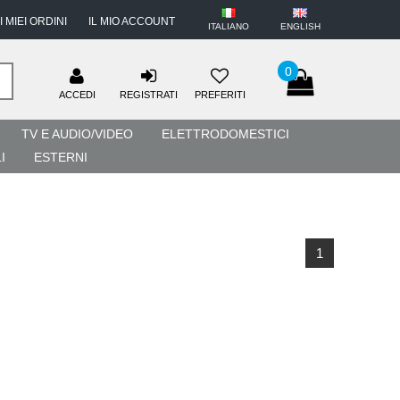
I MIEI ORDINI
IL MIO ACCOUNT
ITALIANO
ENGLISH
0
ACCEDI
REGISTRATI
PREFERITI
TV E AUDIO/VIDEO
ELETTRODOMESTICI
I
ESTERNI
1