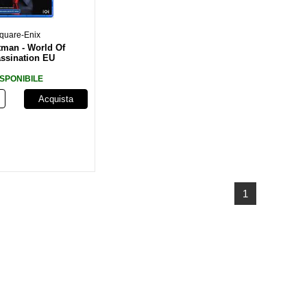
quare-Enix
tman - World Of
ssination EU
ISPONIBILE
Acquista
1