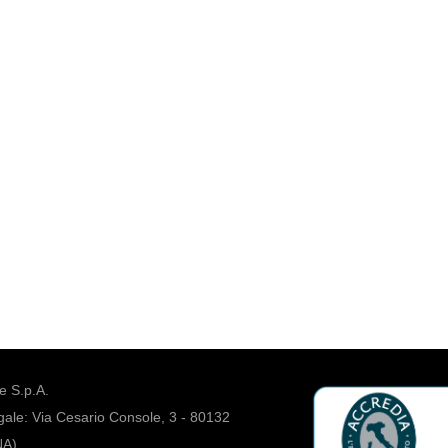
 S.p.A.
ale: Via Cesario Console, 3 - 80132
NA)