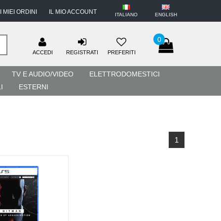
I MIEI ORDINI
IL MIO ACCOUNT
ITALIANO
ENGLISH
0
ACCEDI
REGISTRATI
PREFERITI
TV E AUDIO/VIDEO
ELETTRODOMESTICI
I
ESTERNI
1