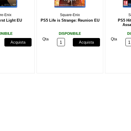
re-Enix
Square-Enix
S
rst Light EU
PS5 Life is Strange: Reunion EU
PS5 Hi
Assa
ONIBILE
DISPONIBILE
D
Qta
Qta
Acquista
Acquista