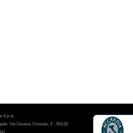
 S.p.A.
ale: Via Cesario Console, 3 - 80132
NA)