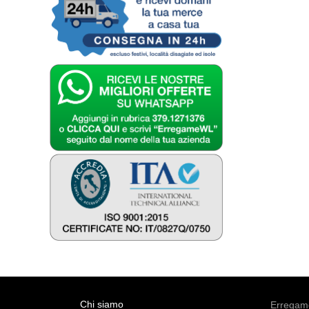
Chi siamo
Erregame