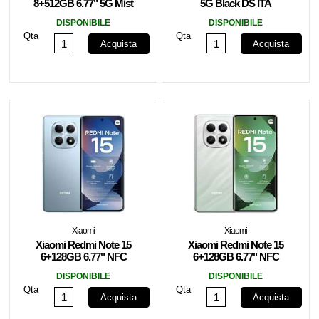
8+512GB 6.77" 5G Mist
5G Black DS ITA
Purple DS ITA
DISPONIBILE
DISPONIBILE
Qta
Qta
Acquista
Acquista
Xiaomi
Xiaomi
Xiaomi Redmi Note 15
Xiaomi Redmi Note 15
6+128GB 6.77" NFC
6+128GB 6.77" NFC
Glacier Blue DS ITA
Forest Green DS ITA
DISPONIBILE
DISPONIBILE
Qta
Qta
Acquista
Acquista