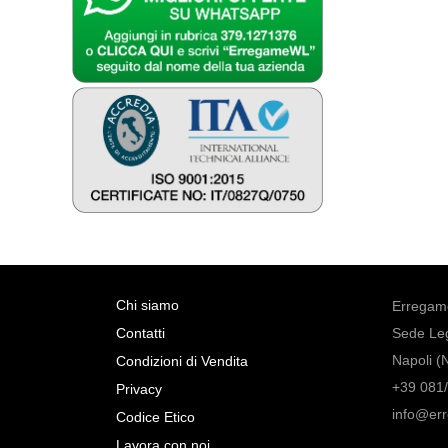
Chi siamo
Erregame
Contatti
Sede Leg
Napoli (
Condizioni di Vendita
+39 081/
Privacy
info@er
Codice Etico
Lavora con noi