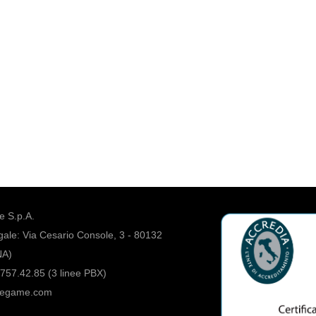
 S.p.A.
ale: Via Cesario Console, 3 - 80132
NA)
757.42.85 (3 linee PBX)
regame.com