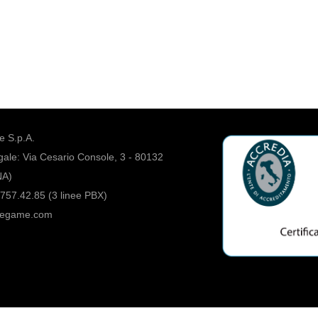
 S.p.A.
ale: Via Cesario Console, 3 - 80132
NA)
757.42.85 (3 linee PBX)
regame.com