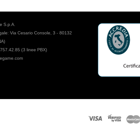
 S.p.A.
ale: Via Cesario Console, 3 - 80132
NA)
757.42.85 (3 linee PBX)
regame.com