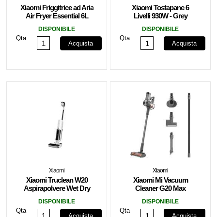
Xiaomi Friggitrice ad Aria
Xiaomi Tostapane 6
Air Fryer Essential 6L
Livelli 930W - Grey
1550W White
DISPONIBILE
DISPONIBILE
Qta
Qta
Acquista
Acquista
Xiaomi
Xiaomi
Xiaomi Truclean W20
Xiaomi Mi Vacuum
Aspirapolvere Wet Dry
Cleaner G20 Max
Vacuum Black/White
Aspirapolvere Bianco
DISPONIBILE
DISPONIBILE
EU
Qta
Qta
Acquista
Acquista