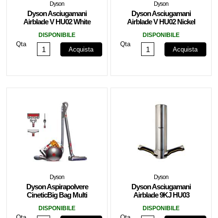
Dyson
Dyson
Dyson Asciugamani
Dyson Asciugamani
Airblade V HU02 White
Airblade V HU02 Nickel
DISPONIBILE
DISPONIBILE
Qta
Qta
Acquista
Acquista
Dyson
Dyson
Dyson Aspirapolvere
Dyson Asciugamani
CineticBig Bag Multi
Airblade 9KJ HU03
Floor Senza Sacco 700w
Stainless Steel
DISPONIBILE
DISPONIBILE
Qta
Qta