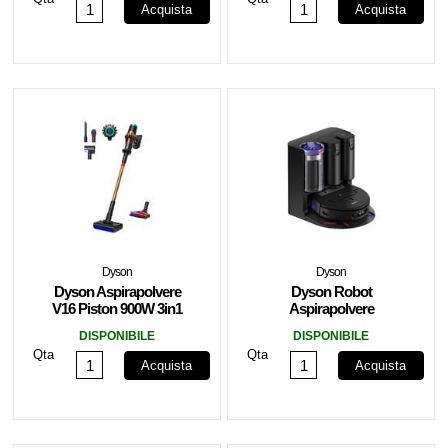
Acquista
Acquista
Dyson
Dyson
Dyson Aspirapolvere
Dyson Robot
V16 Piston 900W 3in1
Aspirapolvere
Animal Submarine
Sport+Scrub AI 0.25lt
DISPONIBILE
DISPONIBILE
Black
Qta
Qta
Acquista
Acquista