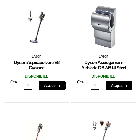
Dyson
Dyson
Dyson Aspirapolvere V8
Dyson Asciugamani
Cyclone
Airblade DB AB14 Steel
DISPONIBILE
DISPONIBILE
Qta
Qta
Acquista
Acquista