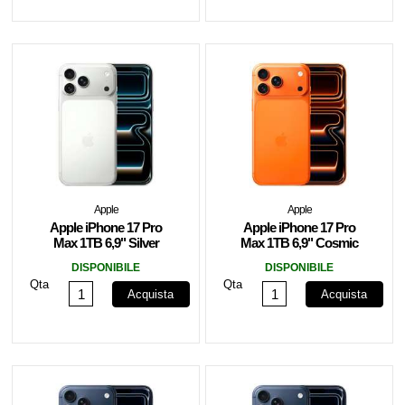
Apple
Apple
Apple iPhone 17 Pro
Apple iPhone 17 Pro
Max 1TB 6,9" Silver
Max 1TB 6,9" Cosmic
MFYV4ZD/A
Orange MFYW4QN/A
DISPONIBILE
DISPONIBILE
Qta
Qta
Acquista
Acquista