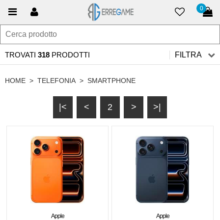
0
TROVATI
318
PRODOTTI
FILTRA
HOME
>
TELEFONIA
>
SMARTPHONE
|<
<
2
>
>|
Apple
Apple