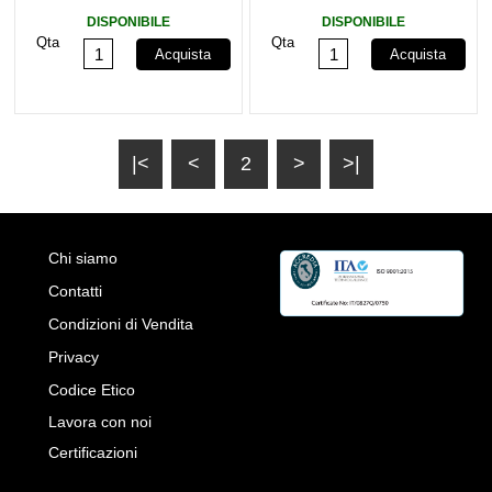
Orange MG004HX/A
Orange MG004QN/A
DISPONIBILE
DISPONIBILE
Qta
Qta
Acquista
Acquista
|<
<
2
>
>|
Chi siamo
Contatti
Condizioni di Vendita
Privacy
Codice Etico
Lavora con noi
Certificazioni