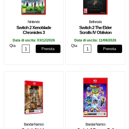
Nintendo
Bethesda
Switch 2 Xenoblade
Switch 2 The Elder
Chronicles 3
Scrolls IV Oblivion
Remastered - Deluxe
Data di uscita:
03/12/2026
Data di uscita:
11/08/2026
Edition
Qta
Qta
Prenota
Prenota
Bandai Namco
Bandai Namco