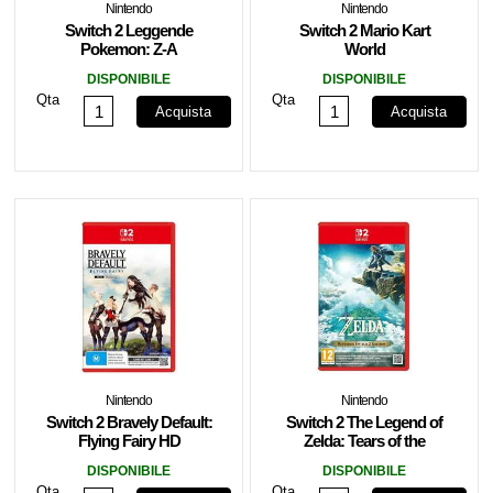
Nintendo
Nintendo
Switch 2 Leggende
Switch 2 Mario Kart
Pokemon: Z-A
World
DISPONIBILE
DISPONIBILE
Qta
Qta
Acquista
Acquista
Nintendo
Nintendo
Switch 2 Bravely Default:
Switch 2 The Legend of
Flying Fairy HD
Zelda: Tears of the
Remastered (Game Key
Kingdom
DISPONIBILE
DISPONIBILE
Card)
Qta
Qta