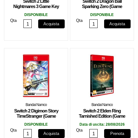
Switch 2 Little
Switch 2 Dragon Ball
Nightmares 3 Game Key
Sparking Zero (Game
Card EU
Key Card) EU
DISPONIBILE
DISPONIBILE
Qta
Qta
Acquista
Acquista
Bandai Namco
Bandai Namco
Switch 2 Digimon Story
Switch 2 Elden Ring
TimeStranger (Game
Tarnished Edition (Game
Key Card) EU
Key Card)
DISPONIBILE
Data di uscita:
28/08/2026
Qta
Qta
Acquista
Prenota