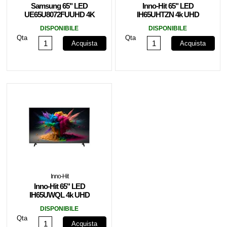
Samsung 65" LED
Inno-Hit 65" LED
UE65U8072FUUHD 4K
IH65UHTZN 4k UHD
HDR SmartTV EU
Tizen Smart TV Slim
DISPONIBILE
DISPONIBILE
Qta
Qta
Acquista
Acquista
Inno-Hit
Inno-Hit 65" LED
IH65UWQL 4k UHD
WebOS Smart TV Slim
DISPONIBILE
Qta
Acquista