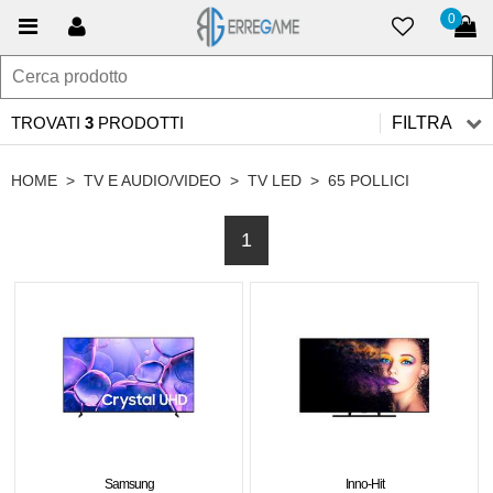
0
TROVATI
3
PRODOTTI
FILTRA
HOME
>
TV E AUDIO/VIDEO
>
TV LED
>
65 POLLICI
1
Samsung
Inno-Hit