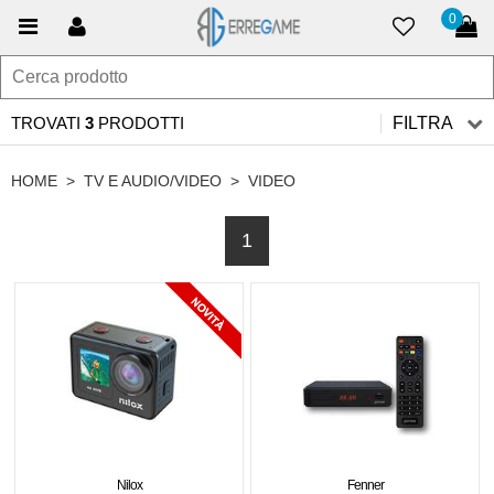
0
TROVATI
3
PRODOTTI
FILTRA
HOME
>
TV E AUDIO/VIDEO
>
VIDEO
1
Nilox
Fenner