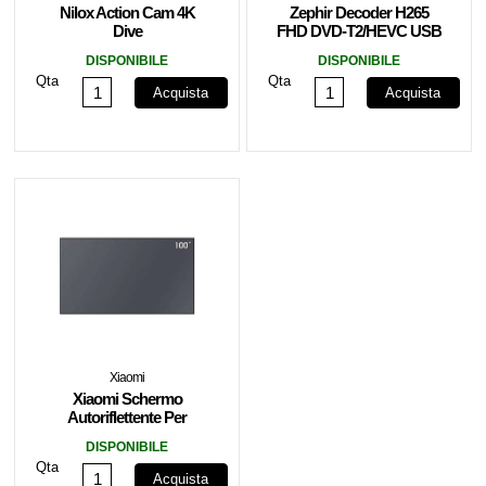
Nilox Action Cam 4K
Zephir Decoder H265
Dive
FHD DVD-T2/HEVC USB
2.0
DISPONIBILE
DISPONIBILE
Qta
Qta
Acquista
Acquista
Xiaomi
Xiaomi Schermo
Autoriflettente Per
Proiettore Ambient Light
DISPONIBILE
100"
Qta
Acquista