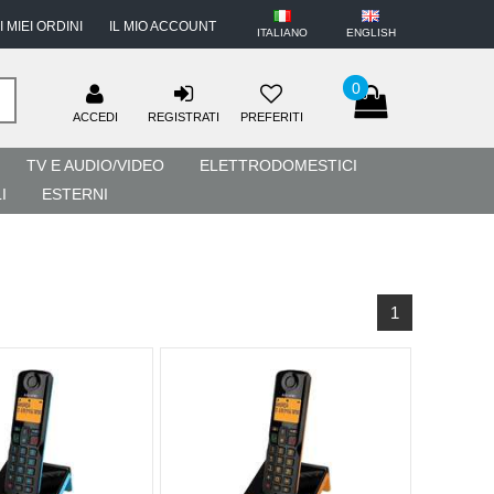
I MIEI ORDINI
IL MIO ACCOUNT
ITALIANO
ENGLISH
0
ACCEDI
REGISTRATI
PREFERITI
TV E AUDIO/VIDEO
ELETTRODOMESTICI
I
ESTERNI
1