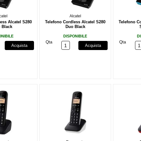
catel
Alcatel
ess Alcatel S280
Telefono Cordless Alcatel S280
Telefono Co
 Black
Duo Black
ONIBILE
DISPONIBILE
D
Qta
Qta
Acquista
Acquista