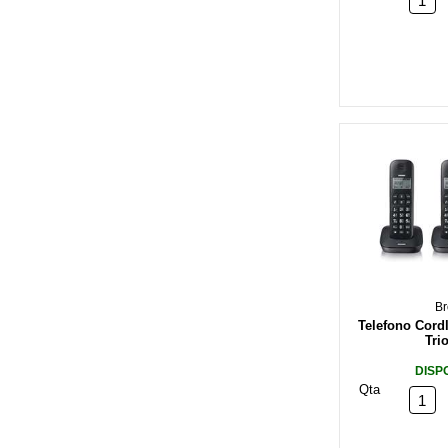
Br
Telefono Cord
Tri
DISP
Qta