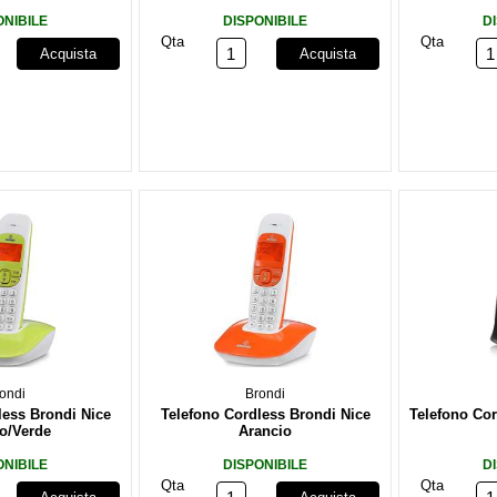
ONIBILE
DISPONIBILE
D
Qta
Qta
Acquista
Acquista
ondi
Brondi
less Brondi Nice
Telefono Cordless Brondi Nice
Telefono Co
o/Verde
Arancio
ONIBILE
DISPONIBILE
D
Qta
Qta