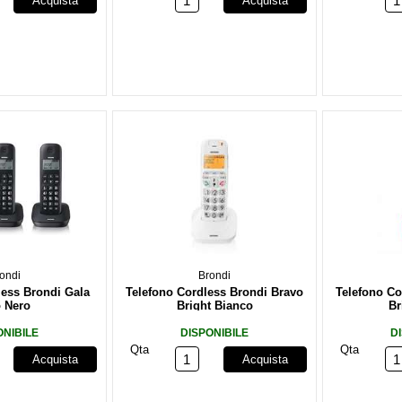
Acquista
Acquista
ondi
Brondi
less Brondi Gala
Telefono Cordless Brondi Bravo
Telefono Co
o Nero
Bright Bianco
Br
ONIBILE
DISPONIBILE
D
Qta
Qta
Acquista
Acquista