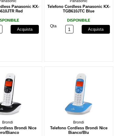
Panasonic
Panasonic
rdless Panasonic KX-
Telefono Cordless Panasonic KX-
610JTR Red
TGB610JTC Blue
ISPONIBILE
DISPONIBILE
Qta
Acquista
Acquista
Brondi
Brondi
ordless Brondi Nice
Telefono Cordless Brondi Nice
ero/Bianco
Bianco/Blu