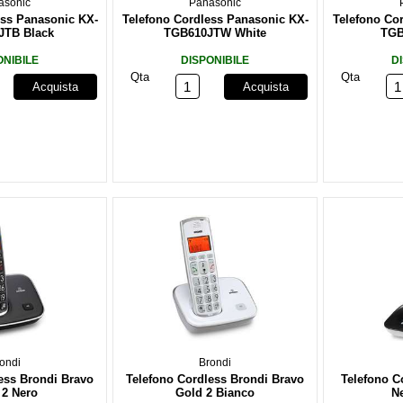
asonic
Panasonic
ess Panasonic KX-
Telefono Cordless Panasonic KX-
Telefono Co
JTB Black
TGB610JTW White
TGB
ONIBILE
DISPONIBILE
D
Qta
Qta
Acquista
Acquista
ondi
Brondi
ess Brondi Bravo
Telefono Cordless Brondi Bravo
Telefono C
 2 Nero
Gold 2 Bianco
N