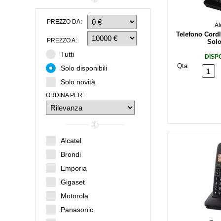
PREZZO DA:
Al
Telefono Cordl
PREZZO A:
Solo
Tutti
DISP
Qta
Solo disponibili
Solo novità
ORDINA PER:
Alcatel
Brondi
Emporia
Gigaset
Motorola
Panasonic