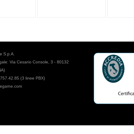
 S.p.A.
ale: Via Cesario Console, 3 - 80132
NA)
757.42.85 (3 linee PBX)
regame.com