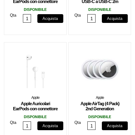
EarPods con connettore
USB-C a USB-C 2m
Jack 3.5mm
240W MYQT3ZM/A
DISPONIBILE
DISPONIBILE
MWU53ZM/A
Qta
Qta
Acquista
Acquista
Apple
Apple
Apple Auricolari
Apple AirTag (4 Pack)
EarPods con connettore
2nd Generation
USB-C MYQY3ZM/A
MFEA4ZM/A
DISPONIBILE
DISPONIBILE
Qta
Qta
Acquista
Acquista