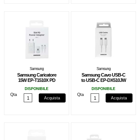
Samsung
Samsung
Samsung Caricatore
Samsung Cavo USB-C
15W EP-T1510X PD
to USB-C EP-DX510JW
USB-C +Cavo 1m USB-
1.8m 5A White
DISPONIBILE
DISPONIBILE
C White
Qta
Qta
Acquista
Acquista