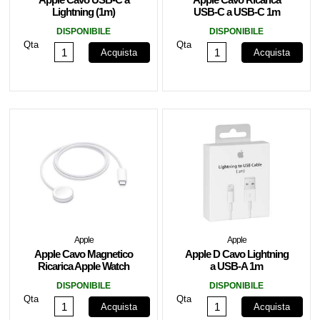
Lightning (1m)
USB-C a USB-C 1m
MM0A3ZM/A
MQKJ3ZM/A
DISPONIBILE
DISPONIBILE
Qta
Qta
Acquista
Acquista
Apple
Apple
Apple Cavo Magnetico
Apple D Cavo Lightning
Ricarica Apple Watch
a USB-A 1m
USB-C 1m MT0H3ZM/A
MXLY2ZM/A
DISPONIBILE
DISPONIBILE
Qta
Qta
Acquista
Acquista