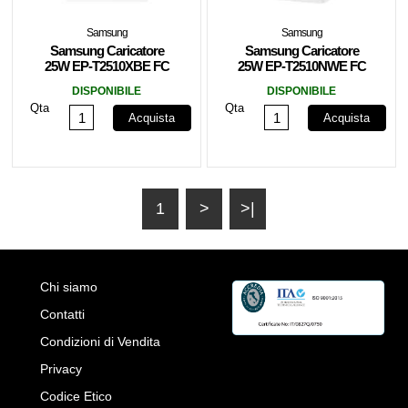
Samsung
Samsung
Samsung Caricatore
Samsung Caricatore
25W EP-T2510XBE FC
25W EP-T2510NWE FC
USB-C +Cavo1m Black
Low Stanby USB-C
DISPONIBILE
DISPONIBILE
White
Qta
Qta
Acquista
Acquista
1
>
>|
Chi siamo
Contatti
Condizioni di Vendita
Privacy
Codice Etico