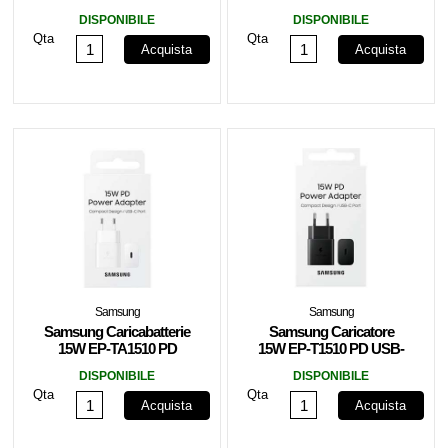
USB-C+USB-A Black
USB-C + Cavo 1m USB-
DISPONIBILE
DISPONIBILE
C Black
Qta
Qta
Acquista
Acquista
Samsung
Samsung
Samsung Caricabatterie
Samsung Caricatore
15W EP-TA1510 PD
15W EP-T1510 PD USB-
USB-C White
C Black
DISPONIBILE
DISPONIBILE
Qta
Qta
Acquista
Acquista