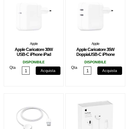
Apple
Apple
Apple Caricatore 30W
Apple Caricatore 35W
USB-C iPhone iPad
DoppiaUSB-C iPhone
MacBook MW2G3ZM/A
iPad Watch
DISPONIBILE
DISPONIBILE
MW2K3ZM/A
Qta
Qta
Acquista
Acquista