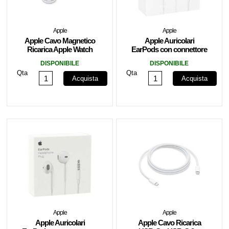
Apple
Apple
Apple Cavo Magnetico
Apple Auricolari
Ricarica Apple Watch
EarPods con connettore
USB-A 1m MW6A3ZM/A
Lightning MWTY3ZM/A
DISPONIBILE
DISPONIBILE
Qta
Qta
Acquista
Acquista
Apple
Apple
Apple Auricolari
Apple Cavo Ricarica