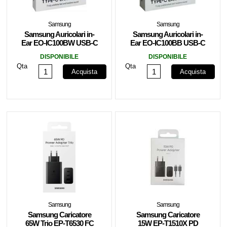
Samsung
Samsung
Samsung Auricolari in-
Samsung Auricolari in-
Ear EO-IC100BW USB-C
Ear EO-IC100BB USB-C
White
Black
DISPONIBILE
DISPONIBILE
Qta
Qta
Acquista
Acquista
Samsung
Samsung
Samsung Caricatore
Samsung Caricatore
65W Trio EP-T6530 FC
15W EP-T1510X PD