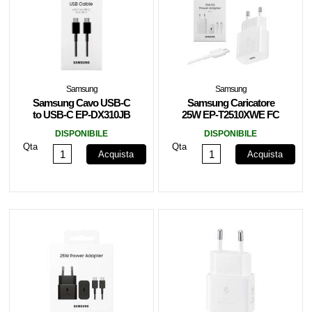
Samsung
Samsung
Samsung Cavo USB-C
Samsung Caricatore
to USB-C EP-DX310JB
25W EP-T2510XWE FC
1.8m 3A Black
USB-C +Cavo1m White
DISPONIBILE
DISPONIBILE
Qta
Qta
Acquista
Acquista