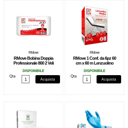
RMove
RMove
RMove Bobina Doppia
RMove 1 Conf. da 6pz 60
Professionale 800 2 Veli
cm x 60 m Lenzuolino
Pura Cellulosa
Medico 2 Veli Pura
DISPONIBILE
DISPONIBILE
Cellulosa
Qta
Qta
Acquista
Acquista