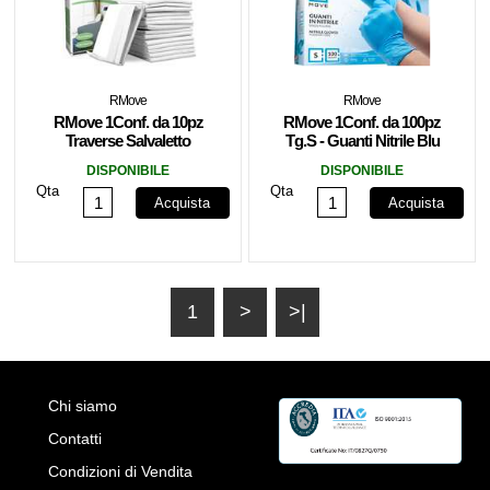
RMove
RMove
RMove 1Conf. da 10pz
RMove 1Conf. da 100pz
Traverse Salvaletto
Tg.S - Guanti Nitrile Blu
60x90cm
uso Medico Senza
DISPONIBILE
DISPONIBILE
Polvere
Qta
Qta
Acquista
Acquista
1
>
>|
Chi siamo
Contatti
Condizioni di Vendita