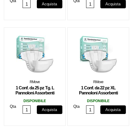
Qta
Qta
Acquista
Acquista
RMove
RMove
1 Conf. da 25 pz Tg. L
1 Conf. da 22 pz XL
Pannoloni Assorbenti
Pannoloni Assorbenti
ActiveLife Adulto
ActiveLife Adulto
DISPONIBILE
DISPONIBILE
RMOVE
RMOVE
Qta
Qta
Acquista
Acquista