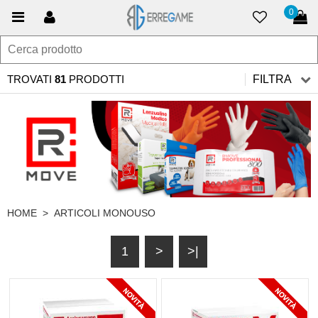
0
TROVATI
81
PRODOTTI
FILTRA
HOME
>
ARTICOLI MONOUSO
1
>
>|