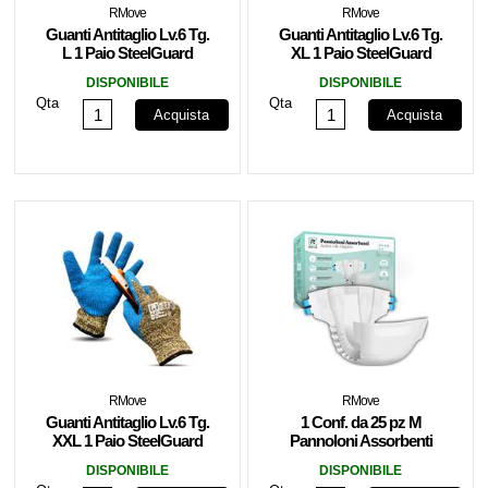
RMove
RMove
Guanti Antitaglio Lv.6 Tg.
Guanti Antitaglio Lv.6 Tg.
L 1 Paio SteelGuard
XL 1 Paio SteelGuard
RMOVE
RMOVE
DISPONIBILE
DISPONIBILE
Qta
Qta
Acquista
Acquista
RMove
RMove
Guanti Antitaglio Lv.6 Tg.
1 Conf. da 25 pz M
XXL 1 Paio SteelGuard
Pannoloni Assorbenti
RMOVE
ActiveLife Adulto
DISPONIBILE
DISPONIBILE
RMOVE