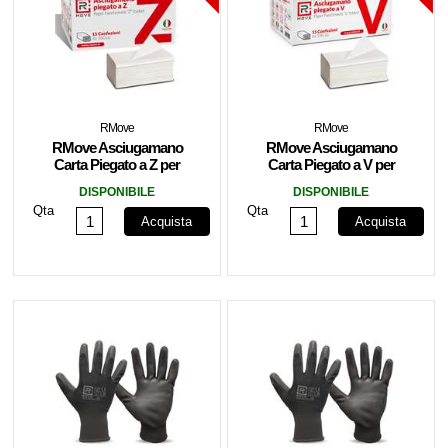
RMove
RMove
RMove Asciugamano
RMove Asciugamano
Carta Piegato a Z per
Carta Piegato a V per
Dispenser 15 cnf da
Dispenser 15 cnf da
DISPONIBILE
DISPONIBILE
160pz
180pz
Qta
Qta
Acquista
Acquista