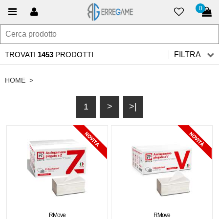
0
TROVATI
1453
PRODOTTI
FILTRA
HOME
>
1
>
>|
RMove
RMove