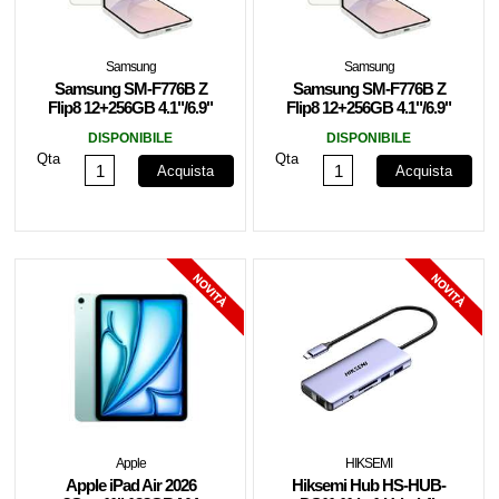
Samsung
Samsung
Samsung SM-F776B Z
Samsung SM-F776B Z
Flip8 12+256GB 4.1"/6.9"
Flip8 12+256GB 4.1"/6.9"
5G Cream EU
5G Cream EU
DISPONIBILE
DISPONIBILE
Qta
Qta
Acquista
Acquista
Apple
HIKSEMI
Apple iPad Air 2026
Hiksemi Hub HS-HUB-