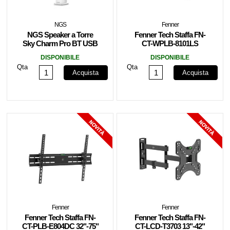
NGS
Fenner
NGS Speaker a Torre
Fenner Tech Staffa FN-
Sky Charm Pro BT USB
CT-WPLB-8101LS
RadioFM AUX 50W
32"-70" Full Motion Slim
DISPONIBILE
DISPONIBILE
Bianca
35Kg
Qta
Qta
Acquista
Acquista
Fenner
Fenner
Fenner Tech Staffa FN-
Fenner Tech Staffa FN-
CT-PLB-E804DC 32"-75"
CT-LCD-T3703 13"-42"