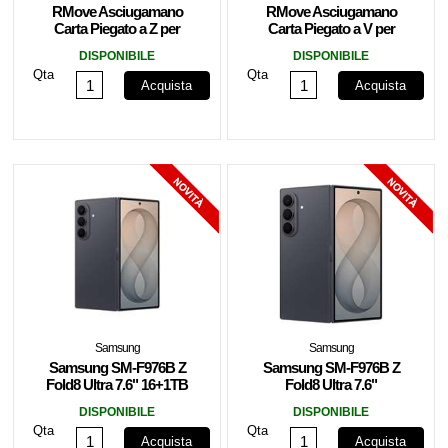
RMove Asciugamano
RMove Asciugamano
Carta Piegato a Z per
Carta Piegato a V per
Dispenser 15 cnf da
Dispenser 15 cnf da
DISPONIBILE
DISPONIBILE
160pz
180pz
Qta
Qta
Acquista
Acquista
Samsung
Samsung
Samsung SM-F976B Z
Samsung SM-F976B Z
Fold8 Ultra 7.6" 16+1TB
Fold8 Ultra 7.6"
Graphite EU
12+512GB Graphite EU
DISPONIBILE
DISPONIBILE
Qta
Qta
Acquista
Acquista