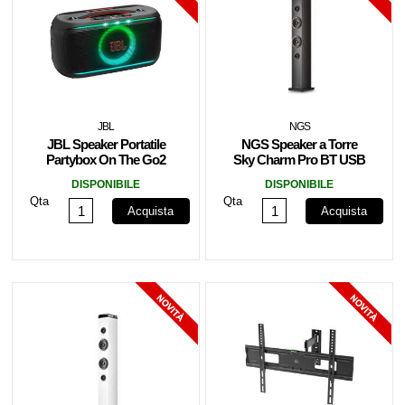
JBL
NGS
JBL Speaker Portatile
NGS Speaker a Torre
Partybox On The Go2
Sky Charm Pro BT USB
120 BT IPX4 100W Black
RadioFM AUX 50W Nera
DISPONIBILE
DISPONIBILE
Qta
Qta
Acquista
Acquista