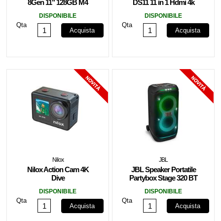
8Gen 11" 128GB M4
DS11 11 in 1 Hdmi 4k
Blue ITA MH314TY/A
VGA SD Micro SD Fast
DISPONIBILE
DISPONIBILE
Charge
Qta
Qta
Acquista
Acquista
Nilox
JBL
Nilox Action Cam 4K
JBL Speaker Portatile
Dive
Partybox Stage 320 BT
IPX4 240W Black
DISPONIBILE
DISPONIBILE
Qta
Qta
Acquista
Acquista