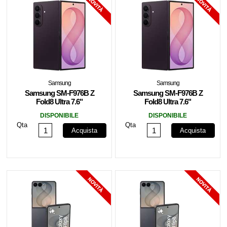
Samsung
Samsung
Samsung SM-F976B Z
Samsung SM-F976B Z
Fold8 Ultra 7.6"
Fold8 Ultra 7.6"
12+512GB Violet
12+256GB Violet
DISPONIBILE
DISPONIBILE
Shadow EU
Shadow EU
Qta
Qta
Acquista
Acquista