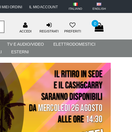
I MIEI ORDINI
IL MIO ACCOUNT
ITALIANO
ENGLISH
0
ACCEDI
REGISTRATI
PREFERITI
TV E AUDIO/VIDEO
ELETTRODOMESTICI
I
ESTERNI