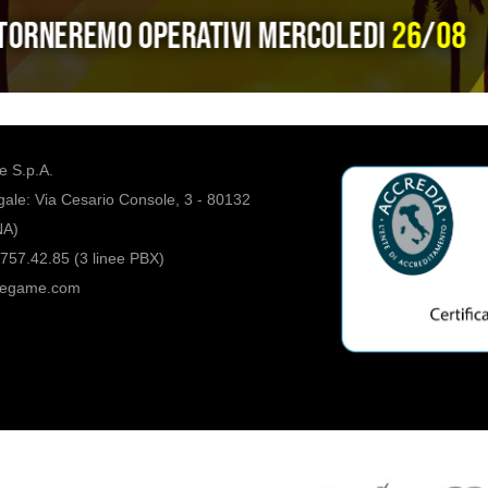
 S.p.A.
ale: Via Cesario Console, 3 - 80132
NA)
757.42.85 (3 linee PBX)
regame.com